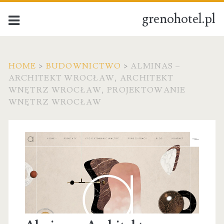
grenohotel.pl
HOME
>
BUDOWNICTWO
>
ALMINAS –
ARCHITEKT WROCŁAW, ARCHITEKT
WNĘTRZ WROCŁAW, PROJEKTOWANIE
WNĘTRZ WROCŁAW