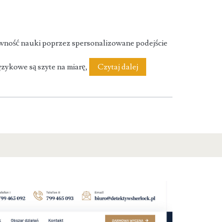
wność nauki poprzez spersonalizowane podejście
Multi
ęzykowe są szyte na miarę,
Czytaj dalej
Lingua