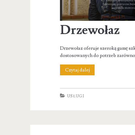
Drzewołaz
Drzewołaz oferuje szeroką gamę szk
dostosowanych do potrzeb zarówno i
Drzewołaz
Czytaj dalej
USŁUGI