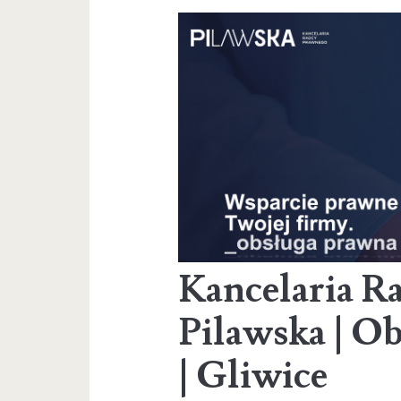
Kancelaria R
Pilawska | O
| Gliwice