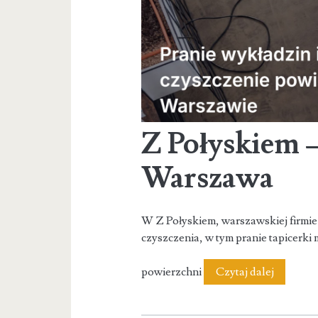
Z Połyskiem –
Warszawa
W Z Połyskiem, warszawskiej firmie
czyszczenia, w tym pranie tapicerki
Z
powierzchni
Czytaj dalej
Połyskie