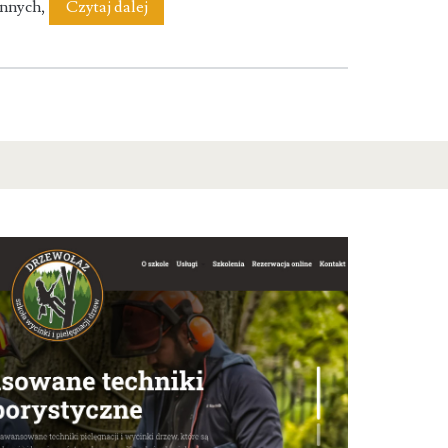
Biuro
innych,
Czytaj dalej
Detektywistyczne
Sherlock
&
Partnerzy
S.C.
Białystok