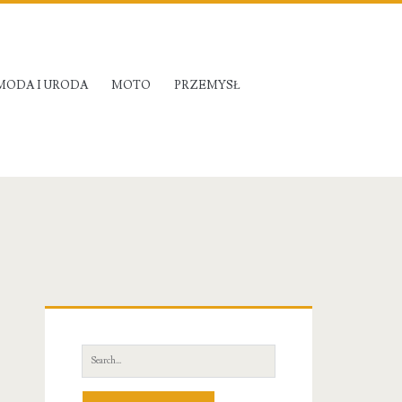
MODA I URODA
MOTO
PRZEMYSŁ
Primary
Sidebar
Search
for: