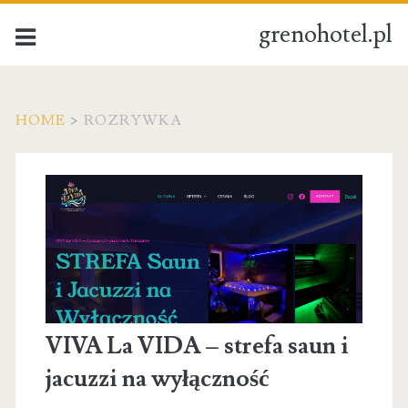
grenohotel.pl
HOME
>
ROZRYWKA
Kategoria:
Rozrywka
VIVA La VIDA – strefa saun i
jacuzzi na wyłączność