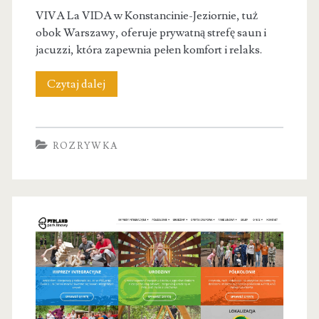
VIVA La VIDA w Konstancinie-Jeziornie, tuż
obok Warszawy, oferuje prywatną strefę saun i
jacuzzi, która zapewnia pełen komfort i relaks.
VIVA
Czytaj dalej
La
VIDA
ROZRYWKA
–
strefa
saun
i
jacuzzi
na
wyłączność