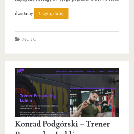
Mechanik
działamy
Czytaj dalej
|
Wulkanizacja
MOTO
|
Klimatyzacja
|
Warsztat
–
Autopiekuta
Konrad Podgórski – Trener