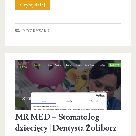
VIVA
Czytaj dalej
La
VIDA
ROZRYWKA
–
strefa
saun
i
jacuzzi
na
wyłączność
MR MED – Stomatolog
dziecięcy | Dentysta Żoliborz