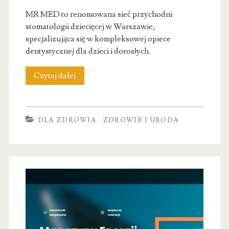
MR MED to renomowana sieć przychodni
stomatologii dziecięcej w Warszawie,
specjalizująca się w kompleksowej opiece
dentystycznej dla dzieci i dorosłych.
MR
Czytaj dalej
MED
–
DLA ZDROWIA
ZDROWIE I URODA
Stomatolog
dziecięcy
|
Dentysta
Żoliborz