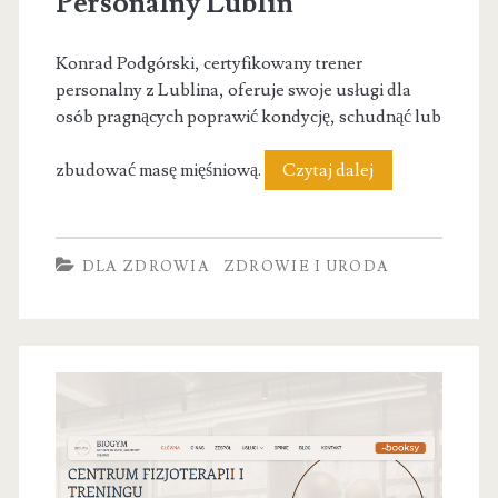
Personalny Lublin
Konrad Podgórski, certyfikowany trener
personalny z Lublina, oferuje swoje usługi dla
osób pragnących poprawić kondycję, schudnąć lub
Konrad
zbudować masę mięśniową.
Czytaj dalej
Podgórski
–
DLA ZDROWIA
ZDROWIE I URODA
Trener
Personalny
Lublin