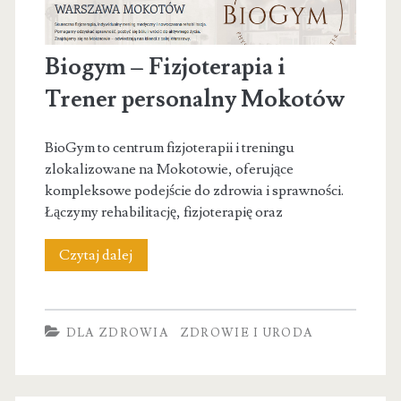
Biogym – Fizjoterapia i
Trener personalny Mokotów
BioGym to centrum fizjoterapii i treningu
zlokalizowane na Mokotowie, oferujące
kompleksowe podejście do zdrowia i sprawności.
Łączymy rehabilitację, fizjoterapię oraz
Biogym
Czytaj dalej
–
Fizjoterapia
DLA ZDROWIA
ZDROWIE I URODA
i
Trener