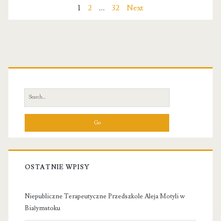
Fotowoltaika
Nawigacja
1
2
…
32
Next
po
wpisach
Primary
Sidebar
Search
for:
OSTATNIE WPISY
Niepubliczne Terapeutyczne Przedszkole Aleja Motyli w
Białymstoku