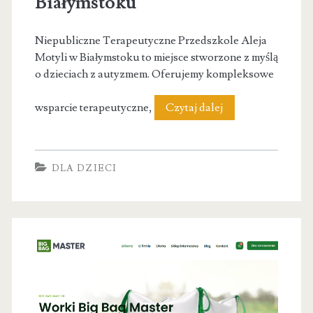
Białymstoku
Niepubliczne Terapeutyczne Przedszkole Aleja
Motyli w Białymstoku to miejsce stworzone z myślą
o dzieciach z autyzmem. Oferujemy kompleksowe
Niepubliczne
wsparcie terapeutyczne,
Czytaj dalej
Terapeutyczne
Przedszkole
DLA DZIECI
Aleja
Motyli
w
Białymstoku