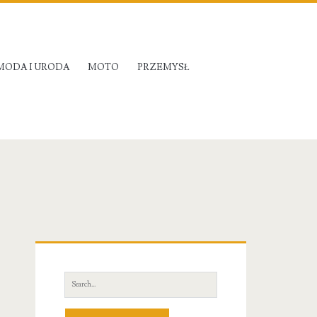
MODA I URODA
MOTO
PRZEMYSŁ
Primary
Sidebar
Search
for: