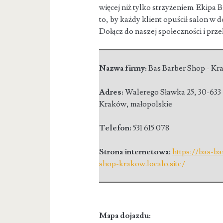
więcej niż tylko strzyżeniem. Ekipa 
to, by każdy klient opuścił salon w 
Dołącz do naszej społeczności i prz
Nazwa firmy:
Bas Barber Shop - K
Adres:
Walerego Sławka 25
,
30-633
Kraków
,
małopolskie
Telefon:
531 615 078
Strona internetowa:
https://bas-ba
shop-krakow.localo.site/
Mapa dojazdu: