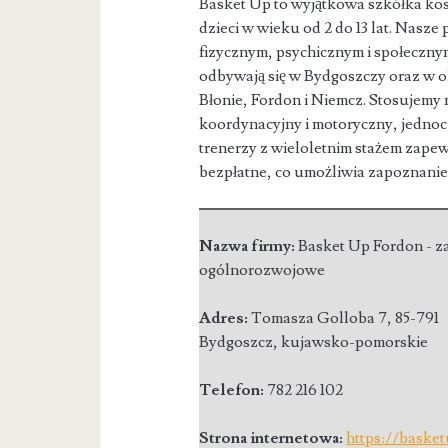
Basket Up to wyjątkowa szkółka kos
dzieci w wieku od 2 do 13 lat. Nasze
p
fizycznym, psychicznym i społeczny
odbywają się w Bydgoszczy oraz w ok
Błonie, Fordon i Niemcz. Stosujem
koordynacyjny i motoryczny, jedno
trenerzy z wieloletnim stażem zapewn
bezpłatne, co umożliwia zapoznanie s
Nazwa firmy:
Basket Up Fordon - za
ogólnorozwojowe
Adres:
Tomasza Golloba 7
,
85-791
Bydgoszcz
,
kujawsko-pomorskie
Telefon:
782 216 102
Strona internetowa:
https://basket