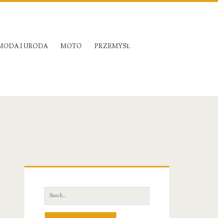
MODA I URODA
MOTO
PRZEMYSŁ
Primary
Sidebar
Search
for: