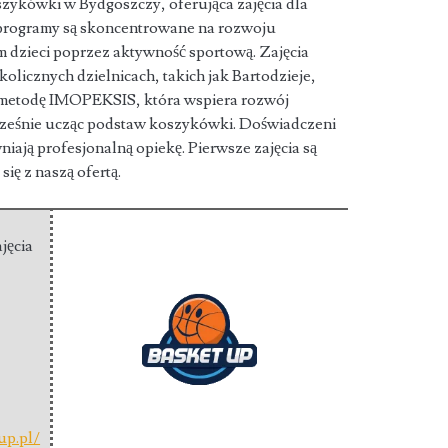
zykówki w Bydgoszczy, oferująca zajęcia dla
rogramy są skoncentrowane na rozwoju
m dzieci poprzez aktywność sportową. Zajęcia
olicznych dzielnicach, takich jak Bartodzieje,
y metodę IMOPEKSIS, która wspiera rozwój
cześnie ucząc podstaw koszykówki. Doświadczeni
iają profesjonalną opiekę. Pierwsze zajęcia są
ię z naszą ofertą.
jęcia
up.pl/