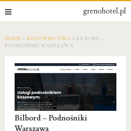
grenohotel.pl
HOME
>
BUDOWNICTWO
>
BILBORD –
PODNOŚNIKI WARSZAWA
Bilbord – Podnośniki
Warszawa