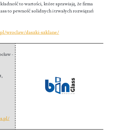
kładność to wartości, które sprawiają, że firma
lass to pewność solidnych i trwałych rozwiązań
s.pl/wroclaw/daszki-szklane/
ocław -
t,
s.pl/