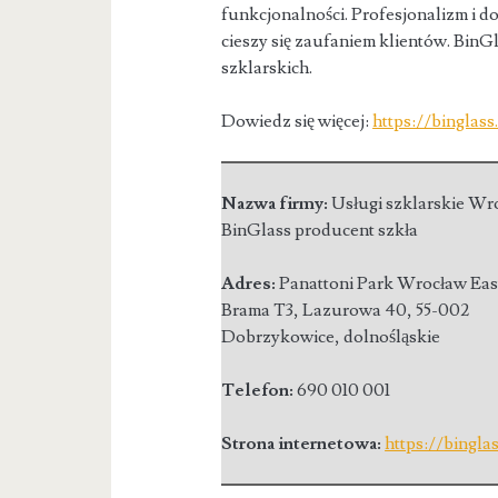
funkcjonalności. Profesjonalizm i do
cieszy się zaufaniem klientów. BinG
szklarskich.
Dowiedz się więcej:
https://binglas
Nazwa firmy:
Usługi szklarskie Wr
BinGlass producent szkła
Adres:
Panattoni Park Wrocław Eas
Brama T3, Lazurowa 40
,
55-002
Dobrzykowice
,
dolnośląskie
Telefon:
690 010 001
Strona internetowa:
https://binglas