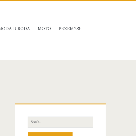
MODA I URODA
MOTO
PRZEMYSŁ
Primary
Sidebar
Search
for: