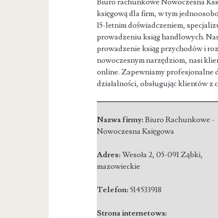
Biuro rachunkowe Nowoczesna Księ
księgową dla firm, w tym jednoosobo
15-letnim doświadczeniem, specjaliz
prowadzeniu ksiąg handlowych. Nas
prowadzenie ksiąg przychodów i ro
nowoczesnym narzędziom, nasi klie
online. Zapewniamy profesjonalne d
działalności, obsługując klientów z c
Nazwa firmy:
Biuro Rachunkowe -
Nowoczesna Księgowa
Adres:
Wesoła 2
,
05-091 Ząbki
,
mazowieckie
Telefon:
514533918
Strona internetowa: