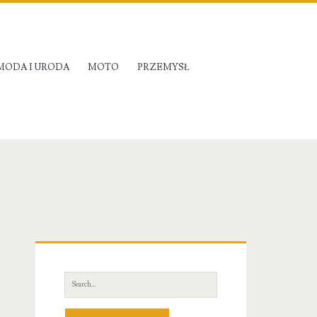
MODA I URODA
MOTO
PRZEMYSŁ
Primary
Sidebar
Search
for: