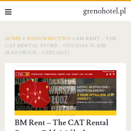
grenohotel.pl
HOME
>
BUDOWNICTWO
>
BM RENT – THE
CAT RENTAL STORE – ODDZIAŁ ŚLĄSK
(KATOWICE – CZELADŹ)
BM Rent – The CAT Rental