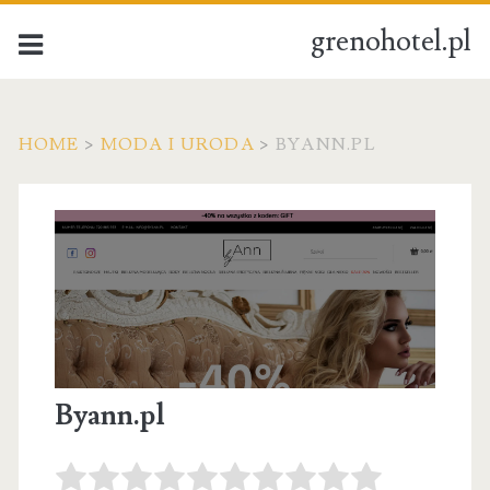
grenohotel.pl
HOME
>
MODA I URODA
>
BYANN.PL
Byann.pl