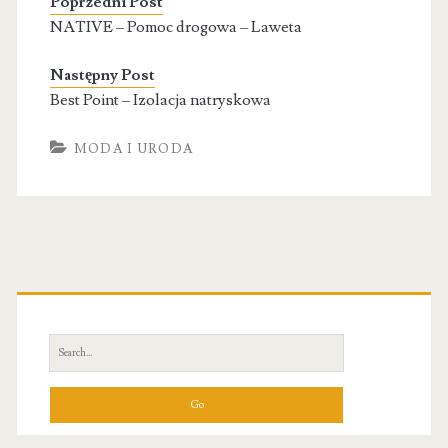
Poprzedni Post
NATIVE – Pomoc drogowa – Laweta
Następny Post
Best Point – Izolacja natryskowa
MODA I URODA
Primary
Sidebar
Search
for: