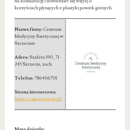
na konsultację i dowiedzieć się więcej o
korzyściach płynących z plastyki powiek górnych.
Nazwa firmy:
Centrum
Medycyny Estetycznej w
Szczecinie
Adres:
Szafera 190
,
71-
245 Szczecin
,
zach
Telefon:
786406701
Strona internetowa:
https://cme.szczecin.pl/
Mapa dojazdu: