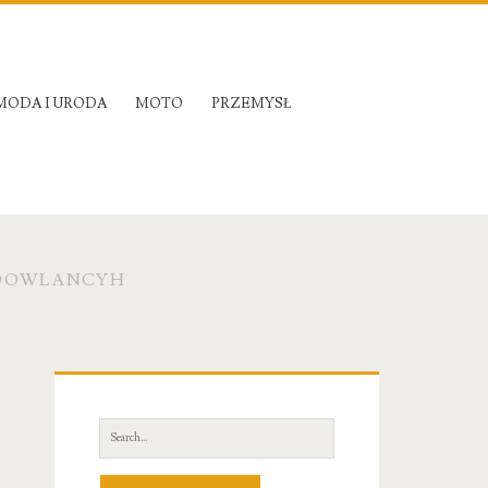
MODA I URODA
MOTO
PRZEMYSŁ
UDOWLANCYH
Primary
Sidebar
Search
for: