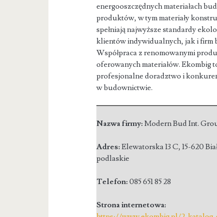
energooszczędnych materiałach bud
produktów, w
tym materiały konstr
spełniają najwyższe standardy ekolo
klientów indywidualnych, jak i fir
Współpraca z renomowanymi produce
oferowanych materiałów. Ekombig to 
profesjonalne doradztwo i konkure
w budownictwie.
Nazwa firmy:
Modern Bud Int. Group
Adres:
Elewatorska 13 C
,
15-620 Bia
podlaskie
Telefon:
085 651 85 28
Strona internetowa:
https://www.ekombig.pl/2-katalog