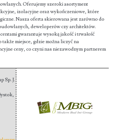
owlanych. Oferujemy szeroki asortyment
ukcyjne, izolacyjne oraz wykończeniowe, które
giczne. Nasza oferta skierowana jest zarówno do
m budowlanych, deweloperów czy architektów.
ntami gwarantuje wysoką jakość i trwałość
także miejsce, gdzie można liczyć na
ncyjne ceny, co czyni nas niezawodnym partnerem
 Sp. J.
łystok
,
-glowny