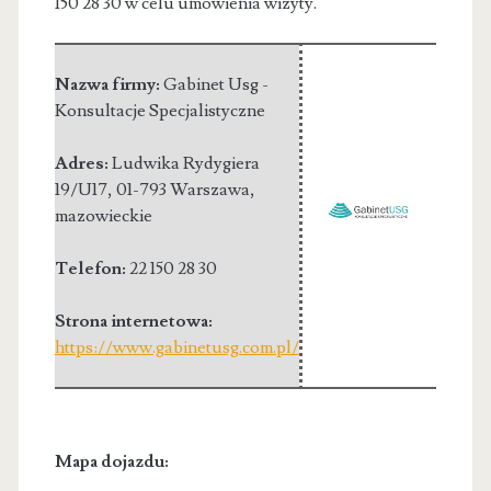
150 28 30 w celu umówienia wizyty.
Nazwa firmy:
Gabinet Usg -
Konsultacje Specjalistyczne
Adres:
Ludwika Rydygiera
19/U17
,
01-793 Warszawa
,
mazowieckie
Telefon:
22 150 28 30
Strona internetowa:
https://www.gabinetusg.com.pl/
Mapa dojazdu: