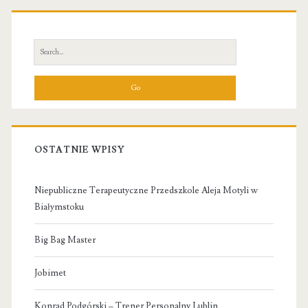
Primary
Sidebar
Search
for:
OSTATNIE WPISY
Niepubliczne Terapeutyczne Przedszkole Aleja Motyli w
Białymstoku
Big Bag Master
Jobimet
Konrad Podgórski – Trener Personalny Lublin