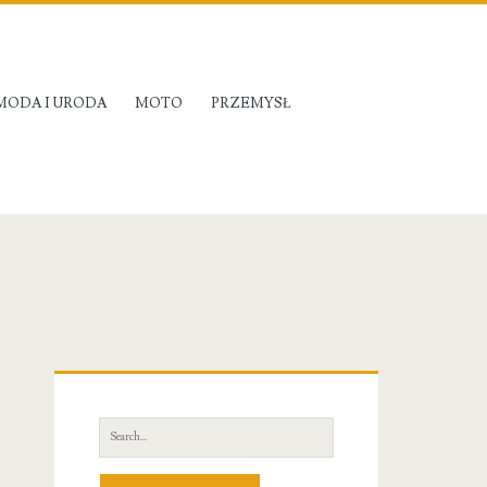
MODA I URODA
MOTO
PRZEMYSŁ
Primary
Sidebar
Search
for: