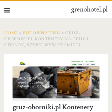
grenohotel.pl
HOME
>
BUDOWNICTWO
>
GRUZ-
OBORNIKI.PL KONTENERY NA GRUZ I
ODPADY, SZYBKI WYWÓZ ŚMIECI
gruz-oborniki.pl Kontenery