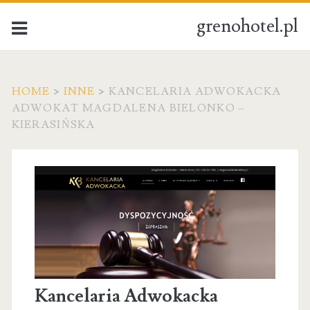
grenohotel.pl
HOME
>
INNE
>
KANCELARIA ADWOKACKA
ADWOKAT MAGDALENA BIELONKO –
KIERASIŃSKA
Kancelaria Adwokacka