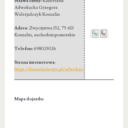
Nazwa firmy:
Kancelaria
Adwokacka Grzegorz
Walerjańczyk Koszalin
Adres:
Zwycięstwa 152
,
75-613
Koszalin
,
zachodniopomorskie
Telefon:
698025026
Strona internetowa:
https://kancelariaegw.pl/adwokat/
Mapa dojazdu: