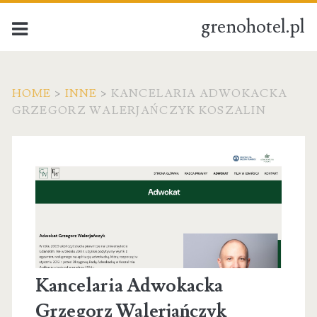
grenohotel.pl
HOME
>
INNE
>
KANCELARIA ADWOKACKA
GRZEGORZ WALERJAŃCZYK KOSZALIN
Kancelaria Adwokacka
Grzegorz Walerjańczyk