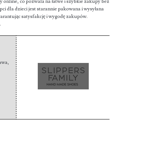
 online, co pozwala na łatwe i szybkie zakupy bez
i dla dzieci jest starannie pakowana i wysyłana
rantując satysfakcję i wygodę zakupów.
.
zawa
,