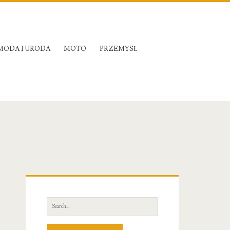
MODA I URODA
MOTO
PRZEMYSŁ
Primary
Sidebar
Search
for: