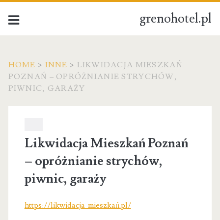
grenohotel.pl
HOME
>
INNE
>
LIKWIDACJA MIESZKAŃ
POZNAŃ – OPRÓŻNIANIE STRYCHÓW,
PIWNIC, GARAŻY
Likwidacja Mieszkań Poznań
– opróżnianie strychów,
piwnic, garaży
https://likwidacja-mieszkań.pl/