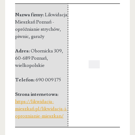
Nazwa firmy:
Likwidacja
Mieszkań Poznań -
opróżnianie strychów,
piwnic, garaży
Adres:
Obornicka 309
,
60-689 Poznań
,
wielkopolskie
Telefon:
690 009 175
Strona internetowa:
https://likwidacja-
mieszkań.pl/likwidacja-i-
oproznianie-mieszkan/