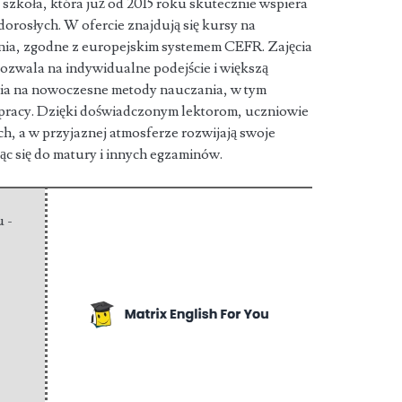
 szkoła, która już od 2015 roku skutecznie wspiera
dorosłych. W ofercie znajdują się kursy na
ia, zgodne z europejskim systemem CEFR. Zajęcia
pozwala na indywidualne podejście i większą
wia na nowoczesne metody nauczania, w tym
 pracy. Dzięki doświadczonym lektorom, uczniowie
ch, a w przyjaznej atmosferze rozwijają swoje
c się do matury i innych egzaminów.
u -