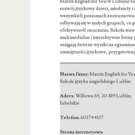
Matrix English for You w Lublinie to
rozwój językowy dzieci, młodzieży i
wszystkich poziomach zaawansowan
odbywają się w małych grupach, co 
efektywność nauczania. Szkoła sta
multimedialne i interaktywne formy
osiągają świetne wyniki na egzamina
umiejętności językowe, przygotowują
Nazwa firmy:
Matrix English for Yo
Szkoła języka angielskiego Lublin
Adres:
Willowa 65
,
20-819 Lublin
,
lubelskie
Telefon:
603744137
Strona internetowa: