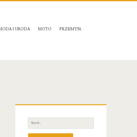
MODA I URODA
MOTO
PRZEMYSŁ
Primary
Sidebar
Search
for: