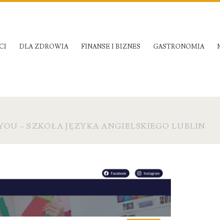
CI
DLA ZDROWIA
FINANSE I BIZNES
GASTRONOMIA
YOU – SZKOŁA JĘZYKA ANGIELSKIEGO LUBLIN