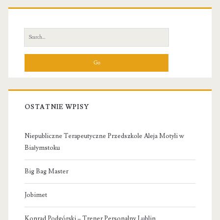
Primary
Sidebar
Search
for:
OSTATNIE WPISY
Niepubliczne Terapeutyczne Przedszkole Aleja Motyli w
Białymstoku
Big Bag Master
Jobimet
Konrad Podgórski – Trener Personalny Lublin