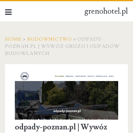
grenohotel.pl
HOME
>
BUDOWNICTWO
>
ODPADY-
POZNAN.PL | WYWÓZ GRUZU I ODPADÓW
BUDOWLANYCH
odpady-poznan.pl | Wywóz