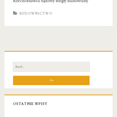
Rzeczoznawca Sądowy Biegły Budowlany
BUDOWNICTWO
Primary
Sidebar
Search
for:
OSTATNIE WPISY