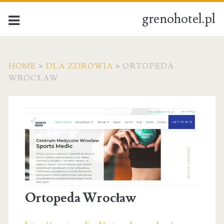
grenohotel.pl
HOME
>
DLA ZDROWIA
>
ORTOPEDA
WROCŁAW
Ortopeda Wrocław