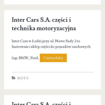
Inter Cars S.A. części i
technika motoryzacyjna
Inter Cars w Łodzi przy ul. Nowe Sady 2 to
hurtownia i sklep części do pojazdów osobowych
Inter
(np. BMW, Ford,
Czytaj dalej
Cars
S.A.
MOTO
części
i
technika
Inter Cars S.A. części i