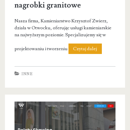
nagrobki granitowe
Nasza firma, Kamieniarstwo Krzysztof Zwierz,
działa w Otwocku, oferując usługi kamieniarskie
na najwyższym poziomie. Specjalizujemy się w
Kamieniarz
projektowaniu i tworzeniu
Czytaj dalej
Zwierz
–
INNE
nagrobki
granitowe