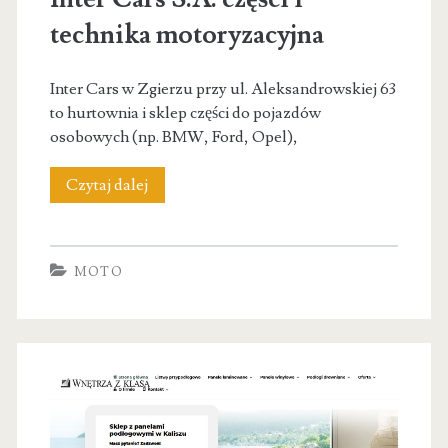
motoryzacyjna
technika motoryzacyjna
Inter Cars w Zgierzu przy ul. Aleksandrowskiej 63
to hurtownia i sklep części do pojazdów
osobowych (np. BMW, Ford, Opel),
Inter
Czytaj dalej
Cars
S.A.
MOTO
części
i
technika
motoryzacyjna