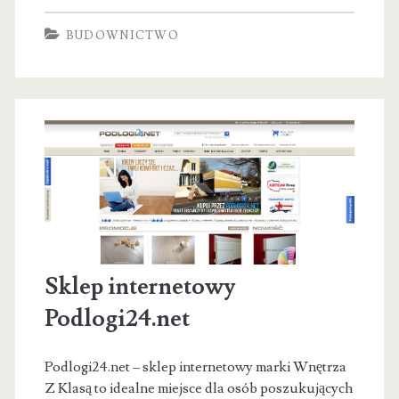
Premium
BUDOWNICTWO
–
podłogi
Winylowe
Laminowane
Drewniane
–
Sklep
|
Sklep internetowy
Hurtownia
Podlogi24.net
KALISZ
Podlogi24.net – sklep internetowy marki Wnętrza
Z Klasą to idealne miejsce dla osób poszukujących