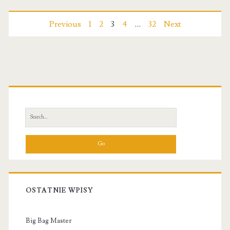
okienne
|
Nawigacja
Previous
1
2
3
4
…
32
Next
Żaluzje
po
|
wpisach
Primary
Plisy
|
Sidebar
Moskitiery
Search
for:
OSTATNIE WPISY
Big Bag Master