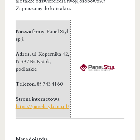
ale także odzwierciedla twoją osobowość?
Zapraszamy do kontaktu.
Nazwa firmy:
Panel Styl
sp.j.
Adres:
ul. Kopernika 42
,
15-397 Białystok
,
podlaskie
Telefon:
85 743 41 60
Strona internetowa:
https://panelstyl.com.pl/
Mapa dojazdu: