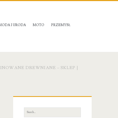
MODA I URODA
MOTO
PRZEMYSŁ
NOWANE DREWNIANE – SKLEP |
Primary
Sidebar
Search
for: