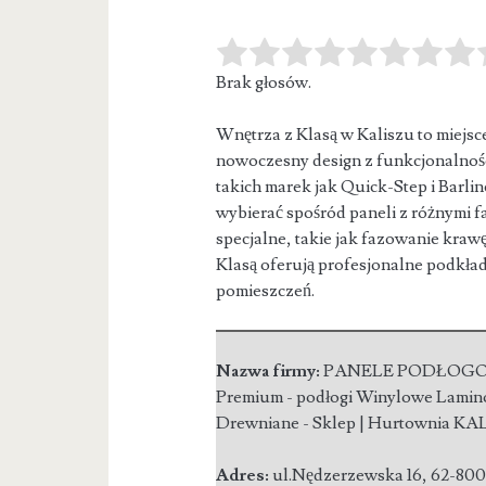
Brak głosów.
Wnętrza z Klasą w Kaliszu to miejsc
nowoczesny design z funkcjonalnośc
takich marek jak Quick-Step i Barli
wybierać spośród paneli z różnymi f
specjalne, takie jak fazowanie kra
Klasą oferują profesjonalne podkład
pomieszczeń.
Nazwa firmy:
PANELE PODŁOG
Premium - podłogi Winylowe Lami
Drewniane - Sklep | Hurtownia KA
Adres:
ul.Nędzerzewska 16
,
62-80