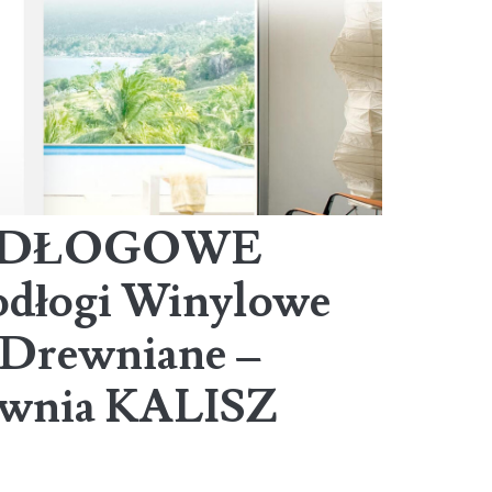
ODŁOGOWE
odłogi Winylowe
Drewniane –
townia KALISZ