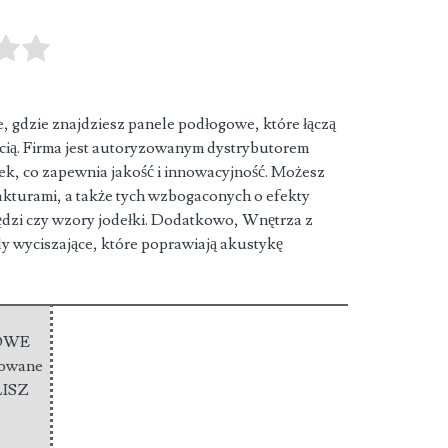
e, gdzie znajdziesz panele podłogowe, które łączą
ią. Firma jest autoryzowanym
dystrybutorem
nek, co zapewnia jakość i innowacyjność. Możesz
akturami, a także tych wzbogaconych o efekty
wędzi czy wzory jodełki. Dodatkowo, Wnętrza z
y wyciszające, które poprawiają akustykę
OWE
nowane
LISZ
0