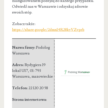
zaangażowaniem podejdą do każdego przypadku.
Odwiedź nas w Warszawie i odzyskaj zdrowie
swoich stóp.
Zobacz także:
https://share.google/2dmxI4R28kyVZyprb
Nazwa firmy:
Podolog
Warszawa
Adres:
Rydygiera 19
lokal U17
,
01-793
Warszawa
,
mazowieckie
Telefon:
22 120 20 58
Strona internetowa: