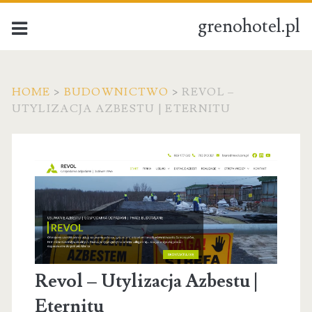
grenohotel.pl
HOME
>
BUDOWNICTWO
>
REVOL –
UTYLIZACJA AZBESTU | ETERNITU
Revol – Utylizacja Azbestu |
Eternitu