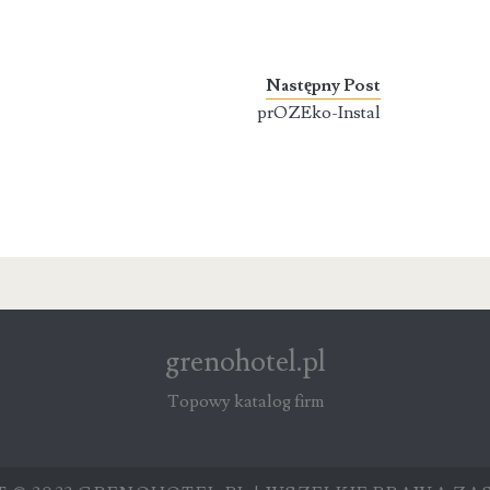
Następny Post
prOZEko-Instal
grenohotel.pl
Topowy katalog firm