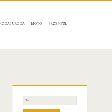
MODA I URODA
MOTO
PRZEMYSŁ
Primary
Sidebar
Search
for: