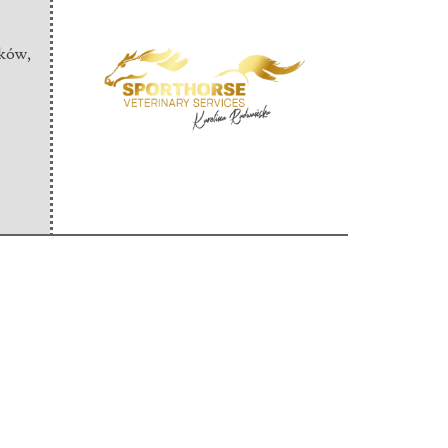
ąków
,