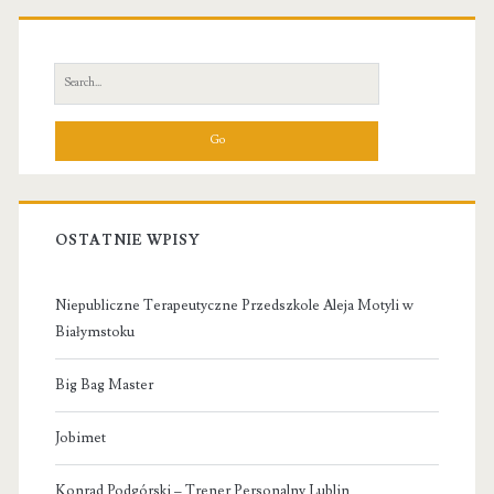
Primary
Sidebar
Search
for:
OSTATNIE WPISY
Niepubliczne Terapeutyczne Przedszkole Aleja Motyli w
Białymstoku
Big Bag Master
Jobimet
Konrad Podgórski – Trener Personalny Lublin