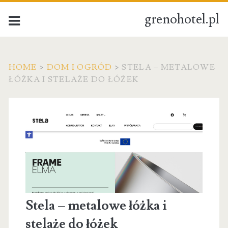
grenohotel.pl
HOME
>
DOM I OGRÓD
>
STELA – METALOWE
ŁÓŻKA I STELAŻE DO ŁÓŻEK
Stela – metalowe łóżka i
stelaże do łóżek