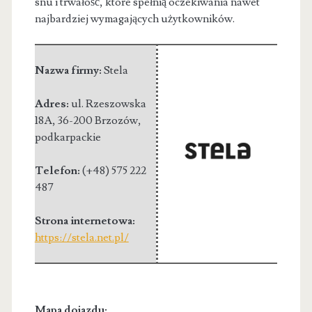
snu i trwałość, które spełnią oczekiwania nawet
najbardziej wymagających użytkowników.
Nazwa firmy:
Stela
Adres:
ul. Rzeszowska
18A
,
36-200 Brzozów
,
podkarpackie
Telefon:
(+48) 575 222
487
Strona internetowa:
https://stela.net.pl/
Mapa dojazdu: