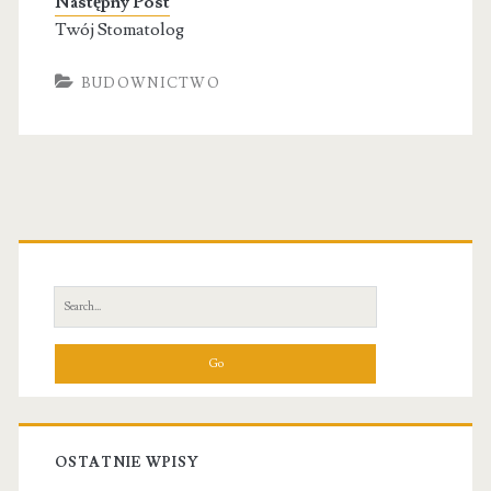
Następny Post
Twój Stomatolog
BUDOWNICTWO
Primary
Sidebar
Search
for:
OSTATNIE WPISY