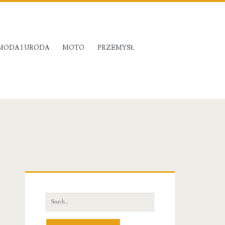
MODA I URODA
MOTO
PRZEMYSŁ
Primary
Sidebar
Search
for: