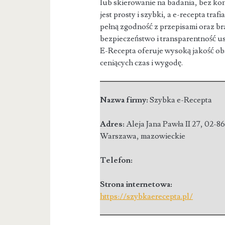
lub skierowanie na badania, bez ko
jest prosty i szybki, a e-recepta tra
pełną zgodność z przepisami oraz b
bezpieczeństwo i transparentność 
E-Recepta oferuje wysoką jakość obs
ceniących czas i wygodę.
Nazwa firmy:
Szybka e-Recepta
Adres:
Aleja Jana Pawła II 27
,
02-8
Warszawa
,
mazowieckie
Telefon:
Strona internetowa:
https://szybkaerecepta.pl/