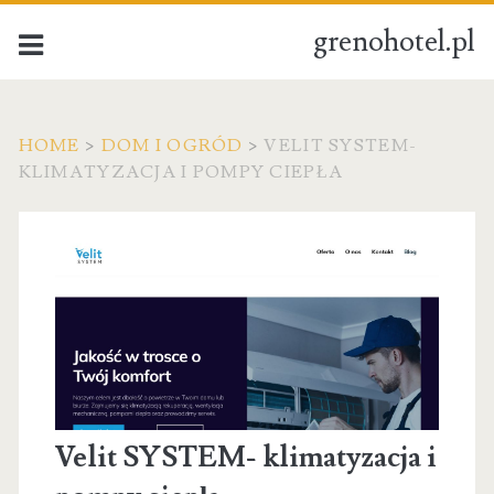
grenohotel.pl
HOME
>
DOM I OGRÓD
>
VELIT SYSTEM-
KLIMATYZACJA I POMPY CIEPŁA
Velit SYSTEM- klimatyzacja i