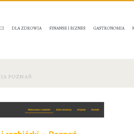
CI
DLA ZDROWIA
FINANSE I BIZNES
GASTRONOMIA
IA POZNAŃ