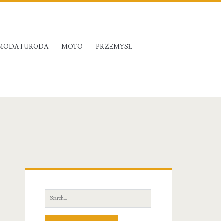
MODA I URODA
MOTO
PRZEMYSŁ
Primary
Sidebar
Search
for: