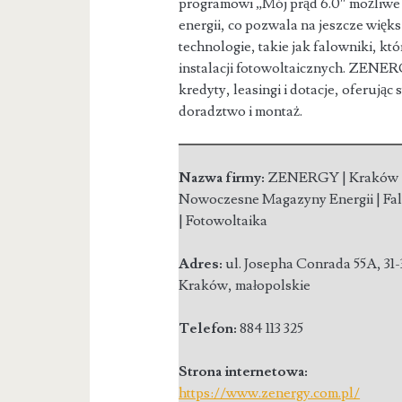
programowi „Mój prąd
6.0″ możliwe
energii, co pozwala na jeszcze więk
technologie, takie jak falowniki, 
instalacji fotowoltaicznych. ZENE
kredyty, leasingi i dotacje, oferując 
doradztwo i montaż.
Nazwa firmy:
ZENERGY | Kraków 
Nowoczesne Magazyny Energii | Fa
| Fotowoltaika
Adres:
ul. Josepha Conrada 55A
,
31
Kraków
,
małopolskie
Telefon:
884 113 325
Strona internetowa:
https://www.zenergy.com.pl/