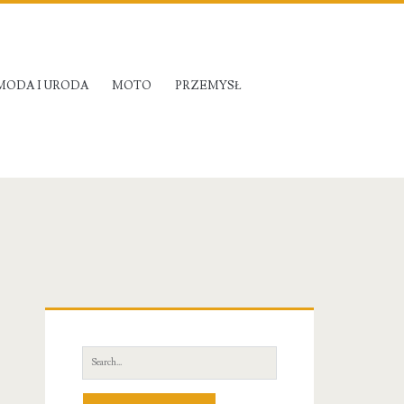
MODA I URODA
MOTO
PRZEMYSŁ
Primary
Sidebar
Search
for: