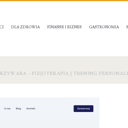
CI
DLA ZDROWIA
FINANSE I BIZNES
GASTRONOMIA
RZYWARA – FIZJOTERAPIA | TRENING PERSONAL