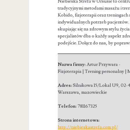
Niebieska Strefa w Ursusie to centr
tradycyjnymi metodami masażu i tren
Kobido, fizjoterapii oraz treningac
indywidualnych potrzeb pacjentów. 
skupiając się na zdrowym stylu życi
specjalistów dba o każdy aspekt zdr
podejście. Dołącz do nas, by popraw
Nazwa firmy:
Artur Przywara -
Fizjoterapia | Trening personalny |
Adres:
Silnikowa 15/Lokal U9
,
02-
Warszawa
,
mazowieckie
Telefon:
781167325
Strona internetowa:
http://niebieskastrefa.com.pl/