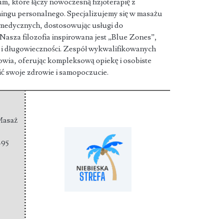
um, które łączy nowoczesną fizjoterapię z
ingu personalnego. Specjalizujemy się w
masażu
h medycznych, dostosowując usługi do
Nasza filozofia inspirowana jest „Blue Zones”,
a i długowieczności. Zespół wykwalifikowanych
owia, oferując kompleksową opiekę i osobiste
ić swoje zdrowie i samopoczucie.
 Masaż
495