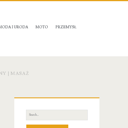
MODA I URODA
MOTO
PRZEMYSŁ
NY | MASAŻ
Primary
Sidebar
Search
for: