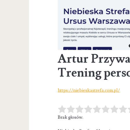
Artur Przywar
Trening pers
https://niebieskastrefa.com.pl/
Brak głosów.