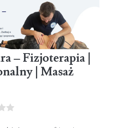
a – Fizjoterapia |
onalny | Masaż