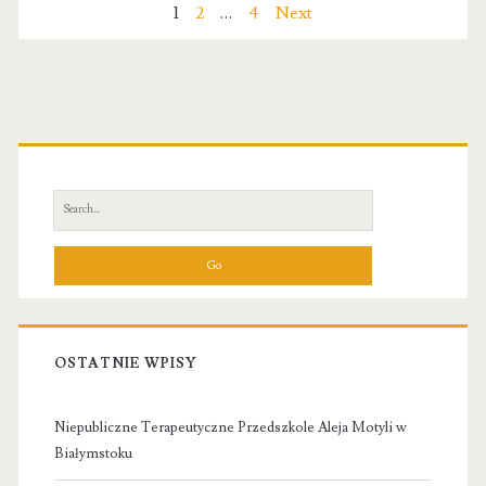
Szkoła
Nawigacja
1
2
…
4
Next
języka
po
angielskiego
wpisach
Primary
Lublin
Sidebar
Search
for:
OSTATNIE WPISY
Niepubliczne Terapeutyczne Przedszkole Aleja Motyli w
Białymstoku