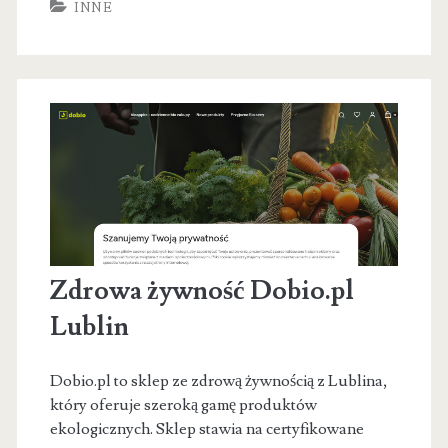
INNE
pływania
dla
dzieci
i
dorosłych
Białystok
Zdrowa żywność Dobio.pl
Lublin
Dobio.pl to sklep ze zdrową żywnością z Lublina,
który oferuje szeroką gamę produktów
ekologicznych. Sklep stawia na certyfikowane