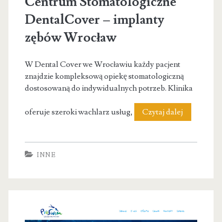
Centrum Stomatologiczne
DentalCover – implanty
zębów Wrocław
W Dental Cover we Wrocławiu każdy pacjent
znajdzie kompleksową opiekę stomatologiczną
dostosowaną do indywidualnych potrzeb. Klinika
Centrum
oferuje szeroki wachlarz usług,
Czytaj dalej
Stomatolog
DentalCov
INNE
–
implanty
zębów
Wrocław