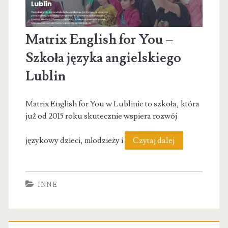
Matrix English for You –
Szkoła języka angielskiego
Lublin
Matrix English for You w Lublinie to szkoła, która
już od 2015 roku skutecznie wspiera rozwój
Matrix
językowy dzieci, młodzieży i
Czytaj dalej
English
for
INNE
You
–