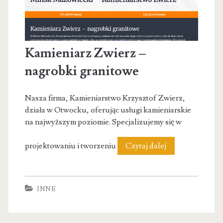
Kamieniarz Zwierz –
nagrobki granitowe
Nasza firma, Kamieniarstwo Krzysztof Zwierz,
działa w Otwocku, oferując usługi kamieniarskie
na najwyższym poziomie. Specjalizujemy się w
Kamieniarz
projektowaniu i tworzeniu
Czytaj dalej
Zwierz
–
INNE
nagrobki
granitowe