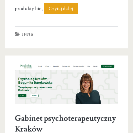
Zdrowa
produkty bio,
Czytaj dalej
żywność
Dobio.pl
INNE
Lublin
Gabinet psychoterapeutyczny
Kraków