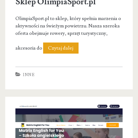
Sklep OlimpiaSport.pl
OlimpiaSport.pl to sklep, który spełnia marzenia o
aktywności na świeżym powietrzu. Nasza szeroka
oferta obejmuje rowery, sprzęt turystyczny,
Sportowy
akcesoria do
Czytaj dalej
Sklep
Internetowy
INNE
|
Sklep
OlimpiaSport.pl