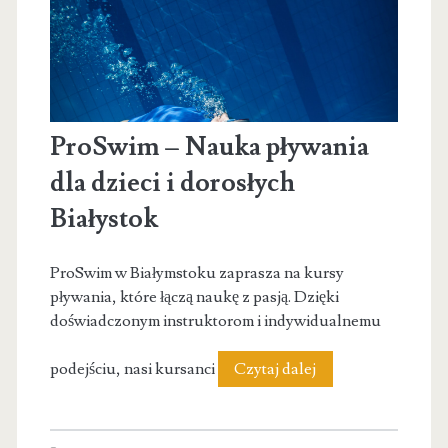
ProSwim – Nauka pływania
dla dzieci i dorosłych
Białystok
ProSwim w Białymstoku zaprasza na kursy
pływania, które łączą naukę z pasją. Dzięki
doświadczonym instruktorom i indywidualnemu
ProSwim
podejściu, nasi kursanci
Czytaj dalej
–
Nauka