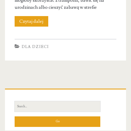
mogłoby skorzystać z trampolin, bawić się na
urodzinach albo cieszyć zabawą w strefie
SalaZabaw.pl
Czytaj dalej
DLA DZIECI
Primary
Sidebar
Search
for: