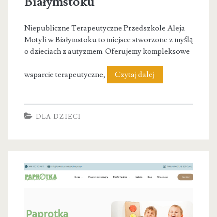
Białymstoku
Niepubliczne Terapeutyczne Przedszkole Aleja
Motyli w Białymstoku to miejsce stworzone z myślą
o dzieciach z autyzmem. Oferujemy kompleksowe
Niepubliczne
wsparcie terapeutyczne,
Czytaj dalej
Terapeutyczne
Przedszkole
DLA DZIECI
Aleja
Motyli
w
Białymstoku