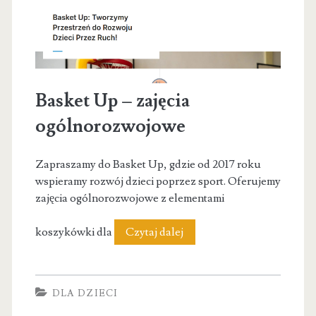
artykułami
papierniczymi
|
Kraków
Basket Up – zajęcia
ogólnorozwojowe
Zapraszamy do Basket Up, gdzie od 2017 roku
wspieramy rozwój dzieci poprzez sport. Oferujemy
zajęcia ogólnorozwojowe z elementami
Basket
koszykówki dla
Czytaj dalej
Up
–
DLA DZIECI
zajęcia