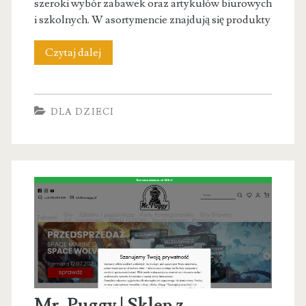
szeroki wybór zabawek oraz artykułów biurowych
i szkolnych. W asortymencie znajdują się produkty
Mr.
Czytaj dalej
Puggy
|
DLA DZIECI
Sklep
z
zabawkami
i
artykułami
papierniczymi
|
Kraków
Mr. Puggy | Sklep z