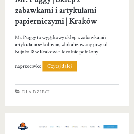
Nefrytowa
zabawkami i artykułami
papierniczymi | Kraków
Mr. Puggy to wyjątkowy sklep z zabawkami i
artykułami szkolnymi, zlokalizowany przy ul.
Bujaka 18 w Krakowie. Idealnie położony
Mr.
naprzeciwko
Czytaj dalej
Puggy
|
DLA DZIECI
Sklep
z
zabawkami
i