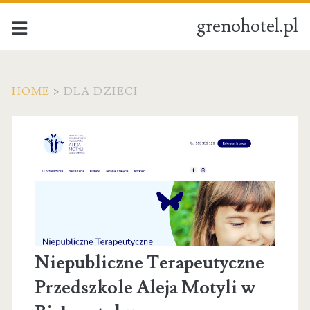
grenohotel.pl
HOME
>
DLA DZIECI
Kategoria:
Dla
dzieci
Niepubliczne Terapeutyczne
Przedszkole Aleja Motyli w