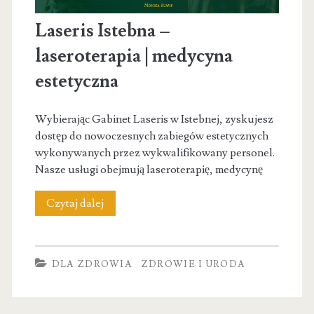
Laseris Istebna –
laseroterapia | medycyna
estetyczna
Wybierając Gabinet Laseris w Istebnej, zyskujesz
dostęp do nowoczesnych zabiegów estetycznych
wykonywanych przez wykwalifikowany personel.
Nasze usługi obejmują laseroterapię, medycynę
Laseris
Czytaj dalej
Istebna
–
DLA ZDROWIA
ZDROWIE I URODA
laseroterapia
|