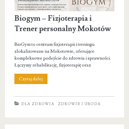
Biogym – Fizjoterapia i
Trener personalny Mokotów
BioGym to centrum fizjoterapii i treningu
zlokalizowane na Mokotowie, oferujące
kompleksowe podejście do zdrowia i sprawności.
Łączymy rehabilitację, fizjoterapię oraz
Biogym
Czytaj dalej
–
Fizjoterapia
DLA ZDROWIA
ZDROWIE I URODA
i
Trener