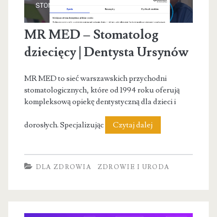
MR MED – Stomatolog
dziecięcy | Dentysta Ursynów
MR MED to sieć warszawskich przychodni
stomatologicznych, które od 1994 roku oferują
kompleksową opiekę dentystyczną dla dzieci i
MR
dorosłych. Specjalizując
Czytaj dalej
MED
–
DLA ZDROWIA
ZDROWIE I URODA
Stomatolog
dziecięcy
|