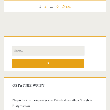
medycyna
Nawigacja
1
2
…
6
Next
estetyczna
po
wpisach
Primary
Sidebar
Search
for:
OSTATNIE WPISY
Niepubliczne Terapeutyczne Przedszkole Aleja Motyli w
Białymstoku