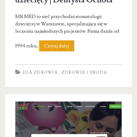
dziecięcy | Dentysta Ochota
MR MED to sieć przychodni stomatologii
dziecięcej w Warszawie, specjalizująca się w
leczeniu najmłodszych pacjentów. Firma działa od
MR
1994 roku,
Czytaj dalej
MED
–
DLA ZDROWIA
ZDROWIE I URODA
Stomatolog
dziecięcy
|
Dentysta
Ochota