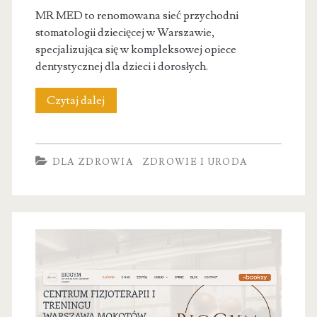
MR MED to renomowana sieć przychodni
stomatologii dziecięcej w Warszawie,
specjalizująca się w kompleksowej opiece
dentystycznej dla dzieci i dorosłych.
MR
Czytaj dalej
MED
–
DLA ZDROWIA
ZDROWIE I URODA
Stomatolog
dziecięcy
|
Dentysta
Żoliborz