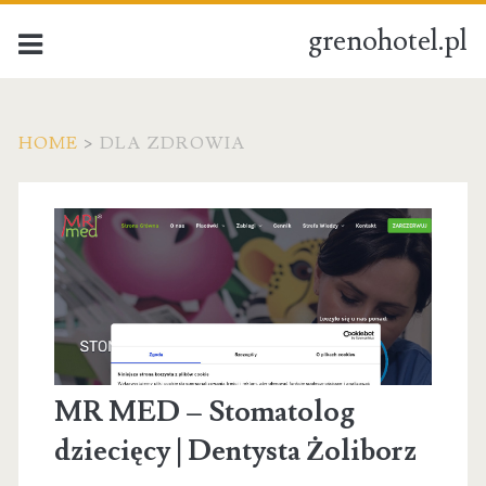
grenohotel.pl
HOME
>
DLA ZDROWIA
Kategoria:
Dla
zdrowia
MR MED – Stomatolog
dziecięcy | Dentysta Żoliborz