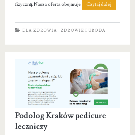
DP
fizyczną. Nasza oferta obejmuje
Czytaj dalej
Fizjo
–
DLA ZDROWIA
ZDROWIE I URODA
Rehabilitac
i
Fizjoterapi
Gdańsk
Podolog Kraków pedicure
leczniczy