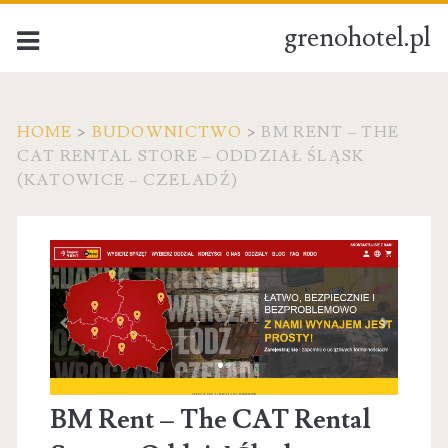
grenohotel.pl
HOME
>
BUDOWNICTWO
>
BM RENT – THE
CAT RENTAL STORE – ODDZIAŁ ŚLĄSK
(KATOWICE – CZELADŹ)
BM Rent – The CAT Rental