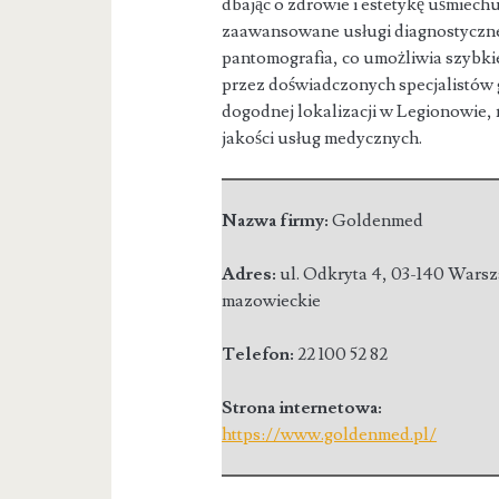
dbając o zdrowie i
estetykę uśmiechu
zaawansowane usługi diagnostyczne
pantomografia, co umożliwia szybki
przez doświadczonych specjalistów 
dogodnej lokalizacji w Legionowie, 
jakości usług medycznych.
Nazwa firmy:
Goldenmed
Adres:
ul. Odkryta 4
,
03-140 Wars
mazowieckie
Telefon:
22 100 52 82
Strona internetowa:
https://www.goldenmed.pl/