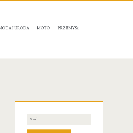
MODA I URODA
MOTO
PRZEMYSŁ
Primary
Sidebar
Search
for: