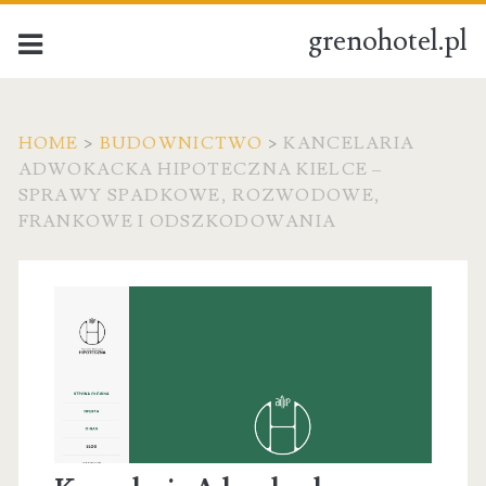
grenohotel.pl
HOME
>
BUDOWNICTWO
>
KANCELARIA
ADWOKACKA HIPOTECZNA KIELCE –
SPRAWY SPADKOWE, ROZWODOWE,
FRANKOWE I ODSZKODOWANIA