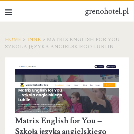
grenohotel.pl
HOME
>
INNE
>
MATRIX ENGLISH FOR YOU –
SZKOŁA JĘZYKA ANGIELSKIEGO LUBLIN
Matrix English for You –
Szkoła języka angielskiego