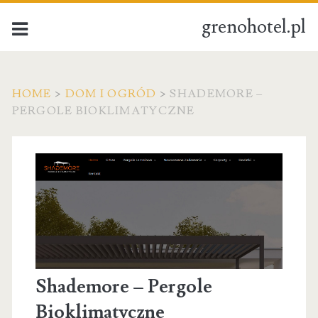
grenohotel.pl
HOME
>
DOM I OGRÓD
>
SHADEMORE –
PERGOLE BIOKLIMATYCZNE
Shademore – Pergole
Bioklimatyczne