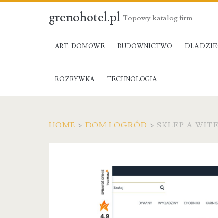
grenohotel.pl
Topowy katalog firm
ART. DOMOWE
BUDOWNICTWO
DLA DZIE
ROZRYWKA
TECHNOLOGIA
HOME
>
DOM I OGRÓD
>
SKLEP A.WIT