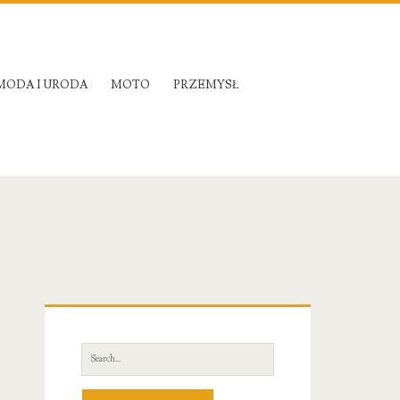
MODA I URODA
MOTO
PRZEMYSŁ
Primary
Sidebar
Search
for: