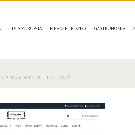
CI
DLA ZDROWIA
FINANSE I BIZNES
GASTRONOMIA
EK ANNA WITEK – PIETROŃ