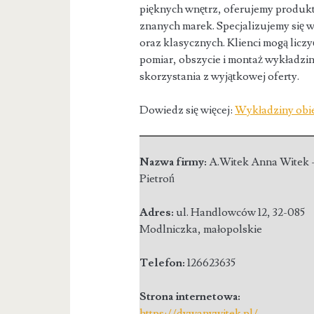
pięknych wnętrz, oferujemy produ
znanych marek. Specjalizujemy się 
oraz klasycznych. Klienci mogą liczy
pomiar, obszycie i montaż wykładzi
skorzystania z wyjątkowej oferty.
Dowiedz się więcej:
Wykładziny obi
Nazwa firmy:
A.Witek Anna Witek 
Pietroń
Adres:
ul. Handlowców 12
,
32-085
Modlniczka
,
małopolskie
Telefon:
126623635
Strona internetowa:
https://dywanywitek.pl/