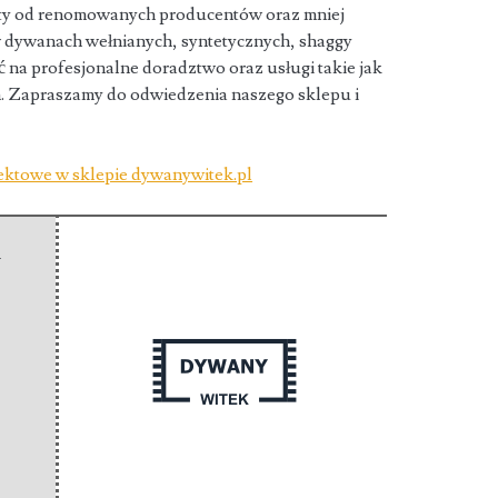
kty od renomowanych producentów oraz mniej
w dywanach wełnianych, syntetycznych, shaggy
ć na profesjonalne doradztwo oraz usługi takie jak
n. Zapraszamy do odwiedzenia naszego sklepu i
ektowe w sklepie dywanywitek.pl
-