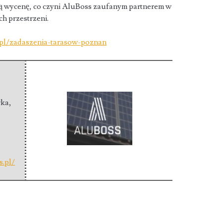
ną wycenę, co czyni AluBoss zaufanym partnerem w
h przestrzeni.
.pl/zadaszenia-tarasow-poznan
wka
,
s.pl/