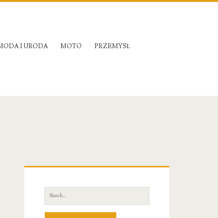
MODA I URODA
MOTO
PRZEMYSŁ
Primary
Sidebar
Search
for: