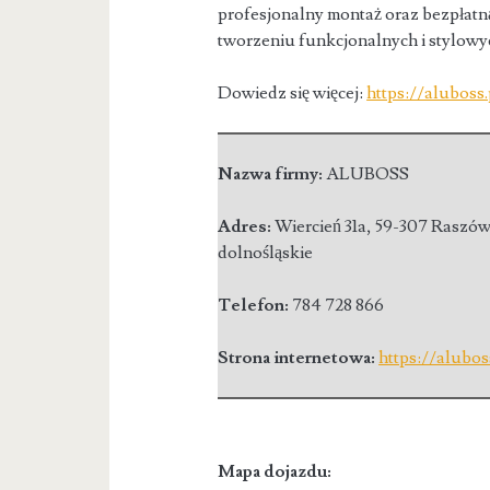
profesjonalny montaż oraz bezpłat
tworzeniu funkcjonalnych i stylowyc
Dowiedz się więcej:
https://aluboss
Nazwa firmy:
ALUBOSS
Adres:
Wiercień 31a
,
59-307 Raszó
dolnośląskie
Telefon:
784 728 866
Strona internetowa:
https://alubos
Mapa dojazdu: