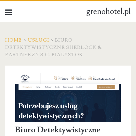
grenohotel.pl
HOME
>
USŁUGI
>
BIURO
DETEKTYWISTYCZNE SHERLOCK &
PARTNERZY S.C. BIAŁYSTOK
Biuro Detektywistyczne