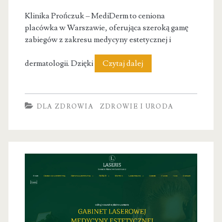
Klinika Prończuk – MediDerm to ceniona
placówka w Warszawie, oferująca szeroką gamę
zabiegów z zakresu medycyny estetycznej i
Mediderm
dermatologii. Dzięki
Czytaj dalej
Prończuk
|
DLA ZDROWIA
ZDROWIE I URODA
Medycyna
Estetyczna
I
Liposukcja
I
Dermatologia