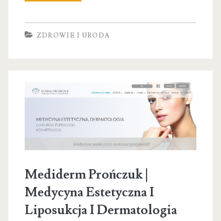
point
–
ZDROWIE I URODA
Diagnoza
ADHD,
Tomatis,
Terapia
SI
Mediderm Prończuk |
Medycyna Estetyczna I
Liposukcja I Dermatologia