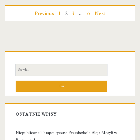
kosmetyczny
Nawigacja
Previous
1
2
3
…
6
Next
po
wpisach
Primary
Sidebar
Search
for:
OSTATNIE WPISY
Niepubliczne Terapeutyczne Przedszkole Aleja Motyli w