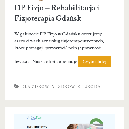
DP Fizjo – Rehabilitacja i
Fizjoterapia Gdańsk
W gabinecie DP Fizjo w Gdańsku oferujemy
szeroki wachlarz usług fizjoterapeutycznych,
które pomagają przywrócić pełną sprawność
DP
fizyczną. Nasza oferta obejmuje
Czytaj dalej
Fizjo
–
DLA ZDROWIA
ZDROWIE I URODA
Rehabilitac
i
Fizjoterapi
Gdańsk