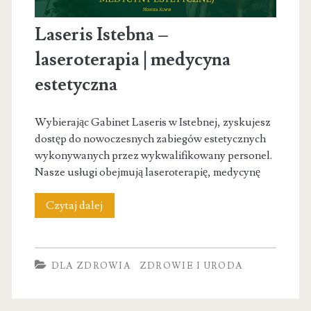
Laseris Istebna –
laseroterapia | medycyna
estetyczna
Wybierając Gabinet Laseris w Istebnej, zyskujesz
dostęp do nowoczesnych zabiegów estetycznych
wykonywanych przez wykwalifikowany personel.
Nasze usługi obejmują laseroterapię, medycynę
Laseris
Czytaj dalej
Istebna
–
DLA ZDROWIA
ZDROWIE I URODA
laseroterapia
|