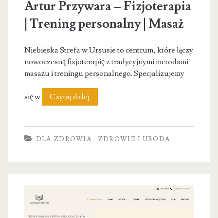
Artur Przywara – Fizjoterapia
| Trening personalny | Masaż
Niebieska Strefa w Ursusie to centrum, które łączy
nowoczesną fizjoterapię z tradycyjnymi metodami
masażu i treningu personalnego. Specjalizujemy
Artur
się w
Czytaj dalej
Przywara
–
DLA ZDROWIA
ZDROWIE I URODA
Fizjoterapia
|
Trening
personalny