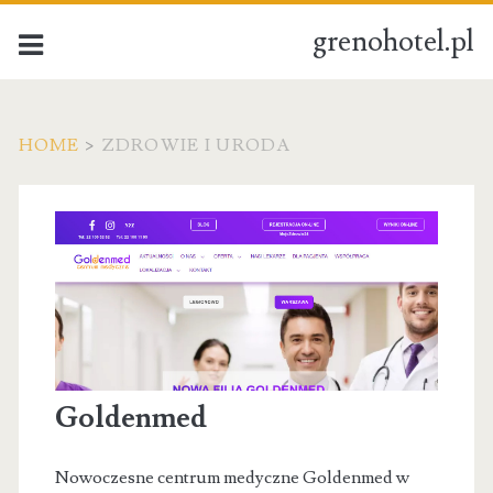
grenohotel.pl
HOME
>
ZDROWIE I URODA
Kategoria:
Zdrowie
i
uroda
Goldenmed
Nowoczesne centrum medyczne Goldenmed w