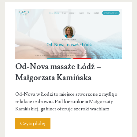
medycyna
estetyczna
Od-Nova masaże Łódź –
Małgorzata Kamińska
Od-Nova w Łodzi to miejsce stworzone z myślą o
relaksie i zdrowiu. Pod kierunkiem Małgorzaty
Kamińskiej, gabinet oferuje szeroki wachlarz
Od-
Czytaj dalej
Nova